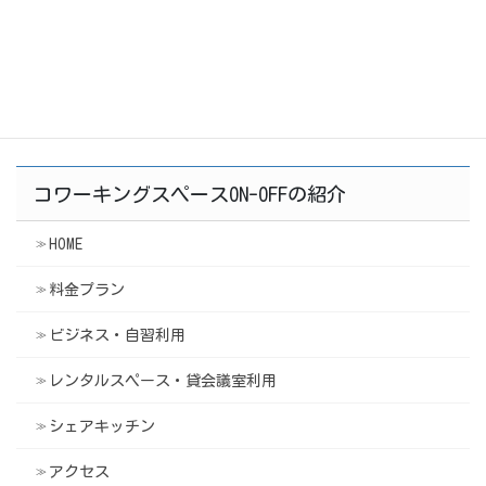
Think SDGs 〜みらいや環境のこと、みんなで話そ
う〜 produced by SOTOKOTO
2020年6月14日
コワーキングスペースON-OFFの紹介
HOME
料金プラン
ビジネス・自習利用
レンタルスペース・貸会議室利用
シェアキッチン
アクセス