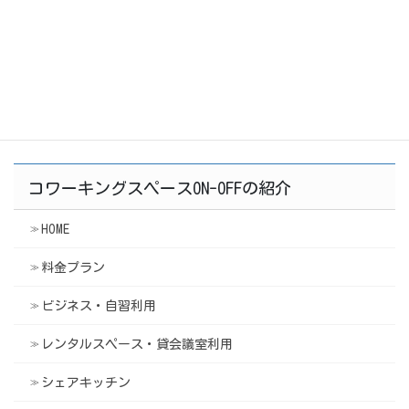
Think SDGs 〜みらいや環境のこと、みんなで話そ
う〜 produced by SOTOKOTO
2020年6月14日
コワーキングスペースON-OFFの紹介
HOME
料金プラン
ビジネス・自習利用
レンタルスペース・貸会議室利用
シェアキッチン